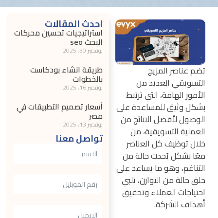
احدث المقالات
استراتيجيات تحسين محركات
البحث seo
نوفمبر 30, 2025
طريقة انشاء بودكاست
تضم عناصر المزيج
بالخطوات
التسويقي العديد من
نوفمبر 16, 2025
الأمور الهامة، التي ترتبط
بشكل وثيق للمساعدة على
أسعار تصميم التطبيقات في
مصر
الوصول لأفضل النتائج من
نوفمبر 13, 2025
العملية التسويقية، من
تواصل معنا
خلال توظيف كل العناصر
معًا بشكل يُحدث حالة من
التناغم، وهو ما يساعد على
خلق حالة من التوازن، تلبي
احتياجات العملاء وتحقيق
أهداف الشركة.