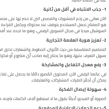
1- جذب الانتباه في أقل من ثانية
الآن نعاني من زخم المنشورات والقصص التي لا حصر لها على منص
هو المفتاح لجعل المستخدم يتوقف عند محتواك ويكمل القراءة 
السوشيال ميديا في مجال التسويق الرقمي، وهو ما تجده عند أف
2- تعزيز هوية العلامة التجارية
التصاميم المتناسقة من حيث الألوان، الخطوط، والشعارات تخلق انطب
يسهل التعرف عليها، وهو ما يحتاج إليه صاحب أي مشروع أو فكرة
3- رفع معدل التفاعل والمشاركة
في عالمنا الرقمي الآن، المحتوى المُصور دائمًا ما يحصل على تفا
يمكن أن تُحفّز النقرات، المشاركات، والتعليقات.
4- سهولة إيصال الفكرة
الصورة أو الفيديو أحيانًا يقول ما لا تستطيع آلاف الكلمات شرحه،
5- دعم الحملات الإعلانية المدفوعة