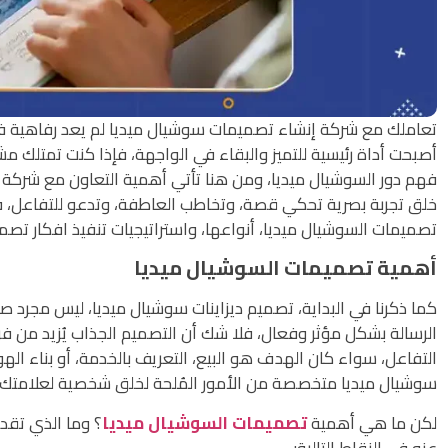
تعاملك مع شركة إنشاء تصميمات سوشيال ميديا لم يعد رفاهية في ز
أصبحت أداة رئيسية للتميز والبقاء في الواجهة، فإذا كنت تمتلك 
فهم دور السوشيال ميديا، ومن هنا تأتي أهمية التعاون مع شركة محت
خلق تجربة بصرية تحكي قصة، وتخاطب العاطفة، وتدعو للتفاعل، 
تصميمات السوشيال ميديا، أنواعها، واستراتيجيات تنفيذ افكار تصم
أهمية تصميمات السوشيال ميديا
كما ذكرنا في البداية، تصميم ديزاينات سوشيال ميديا، ليس مجرد 
الرسالة بشكل مؤثر وفعال، فلا شك أن التصميم الجذاب يُزيد من 
التفاعل، سواء كان الهدف هو البيع، التعريف بالخدمة، أو بناء الهو
سوشيال ميديا متخصصة من الأمور المُلحة لخلق شخصية لعلامتك ال
لكن ما هي أهمية
تصميمات السوشيال ميديا
؟ وما الذي تقد
عنه في النقاط التالية: