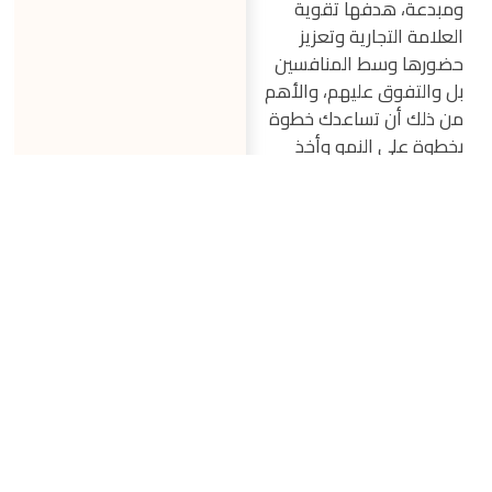
ومبدعة، هدفها تقوية
العلامة التجارية وتعزيز
حضورها وسط المنافسين
بل والتفوق عليهم، والأهم
من ذلك أن تساعدك خطوة
بخطوة على النمو وأخذ
خطوات متسارعة نحو
تحقيق أهدافك ونجاح
مشروعك.
للحصول على أفكار مبتكرة
لتقوية علامتك التجارية من
خلال تنفيذ فيديوهات
موشن جرافيك احترافية
تواصل مع إيفكس من
خلال موقع التواصل
الاجتماعي فيسبوك أو عبر
الواتساب.