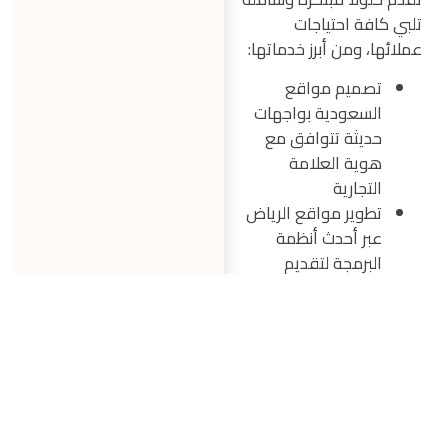
تلبي كافة احتياجات
عملائها، ومن أبرز خدماتها:
تصميم مواقع
السعودية بواجهات
حديثة تتوافق مع
هوية العلامة
التجارية
تطوير مواقع الرياض
عبر أحدث أنظمة
البرمجة لتقديم
مواقع سريعة وآمنة
إنشاء متاجر إلكترونية
متكاملة مع أنظمة
الدفع والشحن
تحسين المواقع
لمحركات البحث SEO
لضمان ظهور متقدم