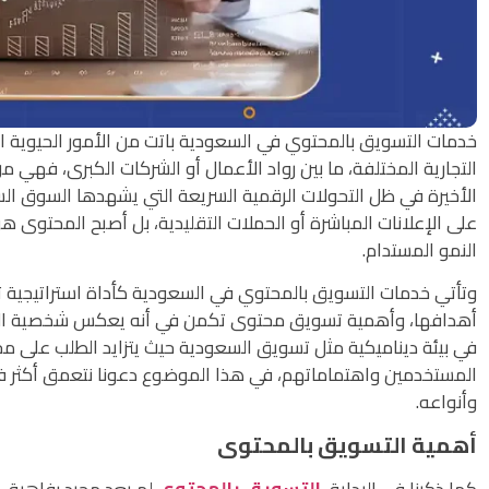
خدمات التسويق بالمحتوي في السعودية باتت من الأمور الحيوية ال
التجارية المختلفة، ما بين رواد الأعمال أو الشركات الكبرى، فهي م
الأخيرة في ظل التحولات الرقمية السريعة التي يشهدها السوق ا
على الإعلانات المباشرة أو الحملات التقليدية، بل أصبح المحتوى 
النمو المستدام.
وتأتي خدمات التسويق بالمحتوي في السعودية كأداة استراتيجية ت
أهدافها، وأهمية تسويق محتوى تكمن في أنه يعكس شخصية العلامة
في بيئة ديناميكية مثل تسويق السعودية حيث يتزايد الطلب على 
المستخدمين واهتماماتهم، في هذا الموضوع دعونا نتعمق أكثر 
وأنواعه.
أهمية التسويق بالمحتوى
كما ذكرنا في البداية،
التسويق بالمحتوى
لم يعد مجرد رفاهية، 