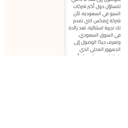
للتساؤل حول أكبر شركات
السيو في السعودية، لأن
شركة إيفكس التي تقدم
لك تجربة اسثنائية، تعد رائدة
في السوق السعودي،
وتعرف جيدًا الوصول إلى
الجمهور المحلي الذي
يتوافق مع مشروعك أو
نشاطك التجاري، من خلال
استراتيجية سيو احترافية
ينفذها فريق خبير.
وتحرص إيفكس على تقديم
استراتيجيات سيو متكاملة،
بناء على أحدث الدراسات،
حيث تعمل على تحسين
محركات البحث وتحقيق
نتائج عالية وقابلة للقياس