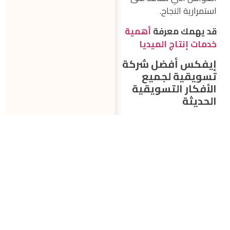
استمرارية النجاح.
قد يهمك معرفة
أهمية
خدمات إنتاج الميديا
إيفكس أفضل شركة
تسويقية لجميع
الأفكار التسويقية
الحديثة
في النهاية، أنت تبحث عن
شركة تسويقية تعتمد على
أفكار تسويقية تجذب
الانتباه، والاختيار المثالي هو
إيفكس، لأنها ببساطة
يمكنها تطبيق المعادلة
السهلة، من خلال الوصول
الدقيق للجمهور
المستهدف وتحليل رغباته