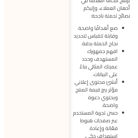
يرسخ مكانة العلامة في
أذهان العملاء، وإليكم
نصائح لحملة ناجحة:
ضع أهدافًا واضحة
وقابلة للقياس لتحديد
نجاح الحملة بدقة.
افهم جمهورك
المستهدف وحدد
عميلك المثالي بناءً
على البيانات.
أنشئ محتوى إعلاني
مؤثر يبرز قيمة المنتج
ويحتوي دعوة
واضحة.
حسن تجربة المستخدم
عبر صفحات هبوط
فعّالة وإعادة
استهداف ذكي.