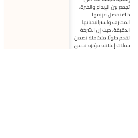
تجمع بين الإبداع والخبرة،
ذلك بفضل فريقها
المحترف واستراتيجياتها
الدقيقة، حيث إن الشركة
تقدم حلولًا متكاملة تضمن
حملات إعلانية مؤثرة تحقق
نتائج ملموسة وتعزز حضور
علامتك التجارية من خلال
إنشاء حملة إعلانية ناجحة
تعكس رؤيتك وأهدافك،
وينصح باختيار إيفكس لأجل:
تمتلك خبرة كبيرة في
إنشاء الحملات
الإعلانية.
تقدم حلولًا تسويقية
مبتكرة تعتمد على
أحدث استراتيجيات